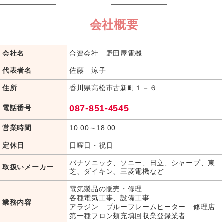
会社概要
会社名
合資会社 野田屋電機
代表者名
佐藤 涼子
住所
香川県高松市古新町１－６
087-851-4545
電話番号
営業時間
10:00～18:00
定休日
日曜日・祝日
パナソニック、ソニー、日立、シャープ、東
取扱いメーカー
芝、ダイキン、三菱電機など
電気製品の販売・修理
各種電気工事、設備工事
業務内容
アラジン ブルーフレームヒーター 修理店
第一種フロン類充填回収業登録業者